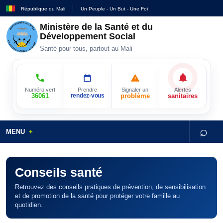
République du Mali
Un Peuple - Un But - Une Foi
Ministère de la Santé et du
Développement Social
Santé pour tous, partout au Mali
Numéro vert
Prendre
Signaler un
Alertes
36061
rendez-vous
problème
sanitaires
⌕
MENU
Conseils santé
Retrouvez des conseils pratiques de prévention, de sensibilisation
et de promotion de la santé pour protéger votre famille au
quotidien.