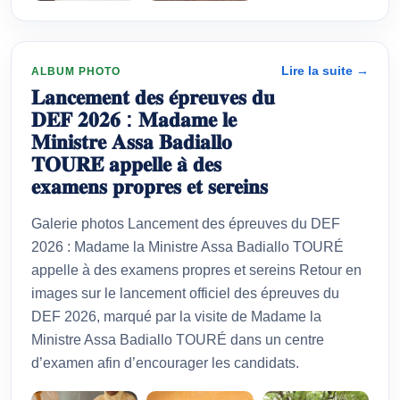
Lire la suite →
ALBUM PHOTO
𝐋𝐚𝐧𝐜𝐞𝐦𝐞𝐧𝐭 𝐝𝐞𝐬 𝐞́𝐩𝐫𝐞𝐮𝐯𝐞𝐬 𝐝𝐮
𝐃𝐄𝐅 𝟐𝟎𝟐𝟔 : 𝐌𝐚𝐝𝐚𝐦𝐞 𝐥𝐞
𝐌𝐢𝐧𝐢𝐬𝐭𝐫𝐞 𝐀𝐬𝐬𝐚 𝐁𝐚𝐝𝐢𝐚𝐥𝐥𝐨
𝐓𝐎𝐔𝐑𝐄́ 𝐚𝐩𝐩𝐞𝐥𝐥𝐞 𝐚̀ 𝐝𝐞𝐬
𝐞𝐱𝐚𝐦𝐞𝐧𝐬 𝐩𝐫𝐨𝐩𝐫𝐞𝐬 𝐞𝐭 𝐬𝐞𝐫𝐞𝐢𝐧𝐬
Galerie photos Lancement des épreuves du DEF
2026 : Madame la Ministre Assa Badiallo TOURÉ
appelle à des examens propres et sereins Retour en
images sur le lancement officiel des épreuves du
DEF 2026, marqué par la visite de Madame la
Ministre Assa Badiallo TOURÉ dans un centre
d’examen afin d’encourager les candidats.