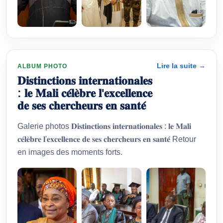
Lire la suite →
ALBUM PHOTO
𝐃𝐢𝐬𝐭𝐢𝐧𝐜𝐭𝐢𝐨𝐧𝐬 𝐢𝐧𝐭𝐞𝐫𝐧𝐚𝐭𝐢𝐨𝐧𝐚𝐥𝐞𝐬
: 𝐥𝐞 𝐌𝐚𝐥𝐢 𝐜𝐞́𝐥𝐞̀𝐛𝐫𝐞 𝐥'𝐞𝐱𝐜𝐞𝐥𝐥𝐞𝐧𝐜𝐞
𝐝𝐞 𝐬𝐞𝐬 𝐜𝐡𝐞𝐫𝐜𝐡𝐞𝐮𝐫𝐬 𝐞𝐧 𝐬𝐚𝐧𝐭𝐞́
Galerie photos 𝐃𝐢𝐬𝐭𝐢𝐧𝐜𝐭𝐢𝐨𝐧𝐬 𝐢𝐧𝐭𝐞𝐫𝐧𝐚𝐭𝐢𝐨𝐧𝐚𝐥𝐞𝐬 : 𝐥𝐞 𝐌𝐚𝐥𝐢
𝐜𝐞́𝐥𝐞̀𝐛𝐫𝐞 𝐥'𝐞𝐱𝐜𝐞𝐥𝐥𝐞𝐧𝐜𝐞 𝐝𝐞 𝐬𝐞𝐬 𝐜𝐡𝐞𝐫𝐜𝐡𝐞𝐮𝐫𝐬 𝐞𝐧 𝐬𝐚𝐧𝐭𝐞́ Retour
en images des moments forts.