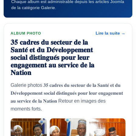
Chaque album est administrable depuis les articles Joomla
de la catégorie Galerie.
Lire la suite →
ALBUM PHOTO
𝟑𝟓 𝐜𝐚𝐝𝐫𝐞𝐬 𝐝𝐮 𝐬𝐞𝐜𝐭𝐞𝐮𝐫 𝐝𝐞 𝐥𝐚
𝐒𝐚𝐧𝐭𝐞́ 𝐞𝐭 𝐝𝐮 𝐃𝐞́𝐯𝐞𝐥𝐨𝐩𝐩𝐞𝐦𝐞𝐧𝐭
𝐬𝐨𝐜𝐢𝐚𝐥 𝐝𝐢𝐬𝐭𝐢𝐧𝐠𝐮𝐞́𝐬 𝐩𝐨𝐮𝐫 𝐥𝐞𝐮𝐫
𝐞𝐧𝐠𝐚𝐠𝐞𝐦𝐞𝐧𝐭 𝐚𝐮 𝐬𝐞𝐫𝐯𝐢𝐜𝐞 𝐝𝐞 𝐥𝐚
𝐍𝐚𝐭𝐢𝐨𝐧
Galerie photos 𝟑𝟓 𝐜𝐚𝐝𝐫𝐞𝐬 𝐝𝐮 𝐬𝐞𝐜𝐭𝐞𝐮𝐫 𝐝𝐞 𝐥𝐚 𝐒𝐚𝐧𝐭𝐞́ 𝐞𝐭 𝐝𝐮
𝐃𝐞́𝐯𝐞𝐥𝐨𝐩𝐩𝐞𝐦𝐞𝐧𝐭 𝐬𝐨𝐜𝐢𝐚𝐥 𝐝𝐢𝐬𝐭𝐢𝐧𝐠𝐮𝐞́𝐬 𝐩𝐨𝐮𝐫 𝐥𝐞𝐮𝐫 𝐞𝐧𝐠𝐚𝐠𝐞𝐦𝐞𝐧𝐭
𝐚𝐮 𝐬𝐞𝐫𝐯𝐢𝐜𝐞 𝐝𝐞 𝐥𝐚 𝐍𝐚𝐭𝐢𝐨𝐧 Retour en images des
moments forts.