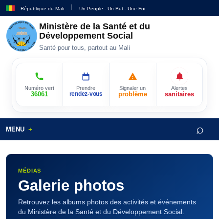
République du Mali
Un Peuple - Un But - Une Foi
Ministère de la Santé et du
Développement Social
Santé pour tous, partout au Mali
Numéro vert
Prendre
Signaler un
Alertes
36061
rendez-vous
problème
sanitaires
⌕
MENU
MÉDIAS
Galerie photos
Retrouvez les albums photos des activités et événements
du Ministère de la Santé et du Développement Social.