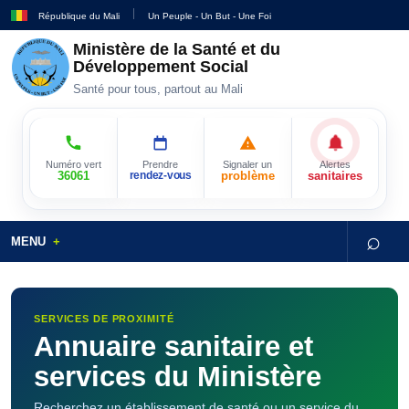
République du Mali
Un Peuple - Un But - Une Foi
Ministère de la Santé et du
Développement Social
Santé pour tous, partout au Mali
Numéro vert
Prendre
Signaler un
Alertes
36061
rendez-vous
problème
sanitaires
⌕
MENU
SERVICES DE PROXIMITÉ
Annuaire sanitaire et
services du Ministère
Recherchez un établissement de santé ou un service du