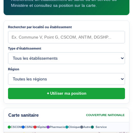
Ministère et consultez sa position sur la carte.
Rechercher par localité ou établissement
Type d’établissement
Région
⌖ Utiliser ma position
Carte sanitaire
COUVERTURE NATIONALE
CSCOM
CSRéf
Hôpital
Pharmacie
Clinique
Autre
Service