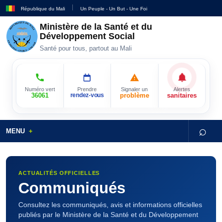
République du Mali
Un Peuple - Un But - Une Foi
Ministère de la Santé et du
Développement Social
Santé pour tous, partout au Mali
Numéro vert
Prendre
Signaler un
Alertes
36061
rendez-vous
problème
sanitaires
⌕
MENU
ACTUALITÉS OFFICIELLES
Communiqués
Consultez les communiqués, avis et informations officielles
publiés par le Ministère de la Santé et du Développement