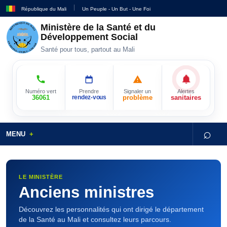
République du Mali
Un Peuple - Un But - Une Foi
Ministère de la Santé et du
Développement Social
Santé pour tous, partout au Mali
Numéro vert
Prendre
Signaler un
Alertes
36061
rendez-vous
problème
sanitaires
⌕
MENU
LE MINISTÈRE
Anciens ministres
Découvrez les personnalités qui ont dirigé le département
de la Santé au Mali et consultez leurs parcours.