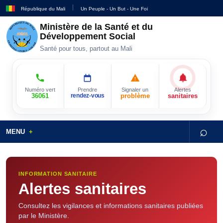
République du Mali
Un Peuple - Un But - Une Foi
Ministère de la Santé et du
Développement Social
Santé pour tous, partout au Mali
Numéro vert
Prendre
Signaler un
Alertes
36061
rendez-vous
problème
sanitaires
⌕
MENU
INFORMATION SANITAIRE
Alertes sanitaires
Consultez les vigilances et informations sanitaires publiées
par le Ministère.