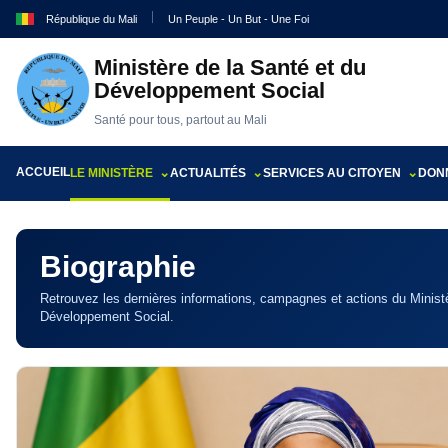
République du Mali
Un Peuple - Un But - Une Foi
Ministère de la Santé et du
Développement Social
Santé pour tous, partout au Mali
ACCUEIL
LE MINISTÈRE
ACTUALITÉS
SERVICES AU CITOYEN
DONN
Biographie
Retrouvez les dernières informations, campagnes et actions du Ministè
Développement Social.