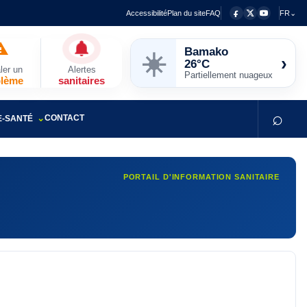
Accessibilité
Plan du site
FAQ
FR⌄
Bamako
☀️
›
26°C
ler un
Alertes
Partiellement nuageux
blème
sanitaires
⌕
CONTACT
E-SANTÉ
PORTAIL D'INFORMATION SANITAIRE