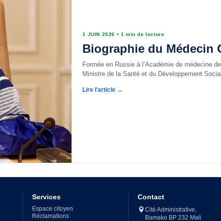
1 JUIN 2026
•
1 min de lecture
Biographie du Médecin C
Formée en Russie à l’Académie de médecine de 
Ministre de la Santé et du Développement Social
Lire l'article →
Services
Contact
Espace citoyen
Cité Administrative,
Réclamations
Bamako BP 232 Mali