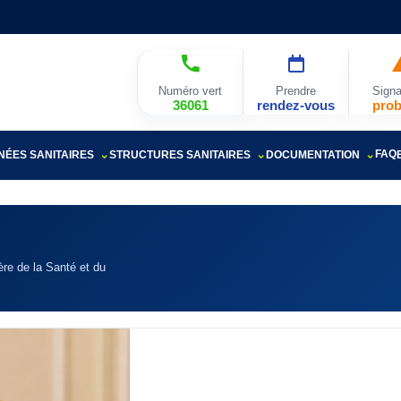
Numéro vert
Prendre
Signa
36061
rendez-vous
pro
FAQ
ÉES SANITAIRES
STRUCTURES SANITAIRES
DOCUMENTATION
re de la Santé et du