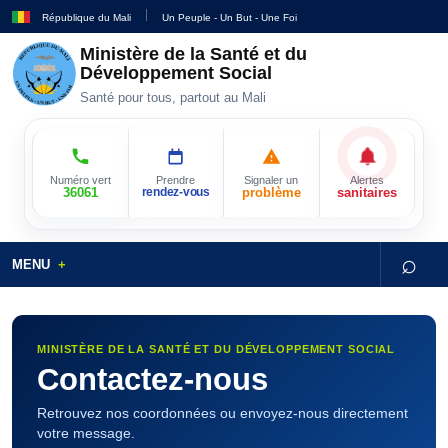
République du Mali
Un Peuple - Un But - Une Foi
Ministère de la Santé et du
Développement Social
Santé pour tous, partout au Mali
Numéro vert
Prendre
Signaler un
Alertes
36061
rendez-vous
problème
sanitaires
⌕
MENU
MINISTÈRE DE LA SANTÉ ET DU DÉVELOPPEMENT SOCIAL
Contactez-nous
Retrouvez nos coordonnées ou envoyez-nous directement
votre message.