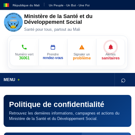
République du Mali
Un Peuple - Un But - Une Foi
Ministère de la Santé et du
Développement Social
Santé pour tous, partout au Mali
Numéro vert
Prendre
Signaler un
Alertes
36061
rendez-vous
problème
sanitaires
⌕
MENU
Politique de confidentialité
Retrouvez les dernières informations, campagnes et actions du
Ministère de la Santé et du Développement Social.