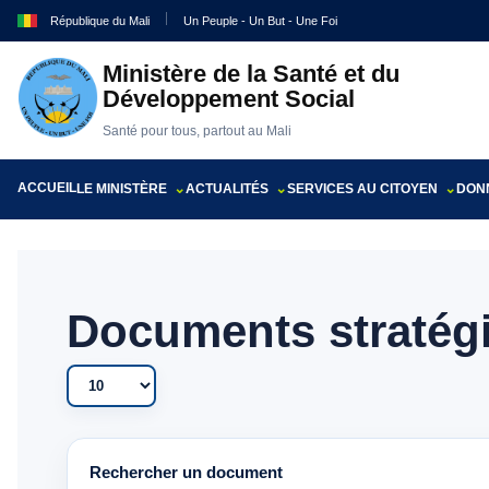
République du Mali
Un Peuple - Un But - Une Foi
Ministère de la Santé et du
Développement Social
Santé pour tous, partout au Mali
ACCUEIL
LE MINISTÈRE
ACTUALITÉS
SERVICES AU CITOYEN
DONN
Documents stratég
Afficher #
Rechercher un document