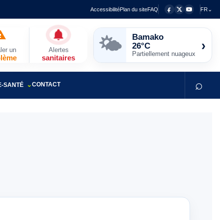
Accessibilité
Plan du site
FAQ
FR⌄
Bamako
🌤️
›
26°C
ler un
Alertes
Partiellement nuageux
blème
sanitaires
⌕
CONTACT
E-SANTÉ