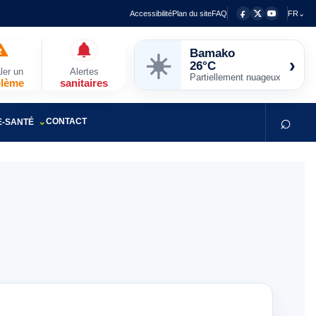
Accessibilité
Plan du site
FAQ
FR⌄
Bamako
☀️
›
26°C
ler un
Alertes
Partiellement nuageux
blème
sanitaires
⌕
CONTACT
E-SANTÉ