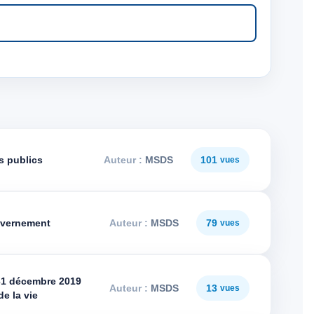
s publics
MSDS
101
ouvernement
MSDS
79
 31 décembre 2019
MSDS
13
e la vie