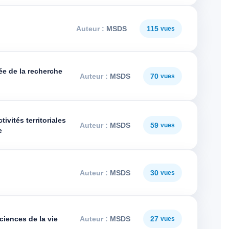
MSDS
115
née de la recherche
MSDS
70
ivités territoriales
MSDS
59
e
MSDS
30
ciences de la vie
MSDS
27