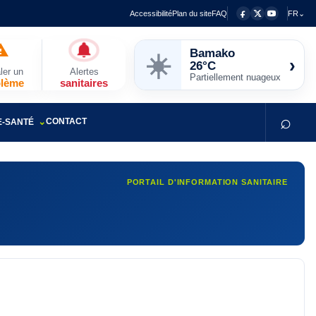
Accessibilité
Plan du site
FAQ
FR⌄
Bamako
☀️
›
26°C
ler un
Alertes
Partiellement nuageux
blème
sanitaires
⌕
CONTACT
E-SANTÉ
PORTAIL D'INFORMATION SANITAIRE