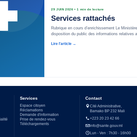
29 JUIN 2026
•
1 min de lecture
Services rattachés
Rubrique en cours d’enrichissement Le Ministèr
disposition du public des informations relatives 
Lire l'article →
Services
Contact
Espace citoyen
Cité Administrative,
Réclamations
Bamako BP 232 Mali
Demande d'information
+223 20 23 42 66
alité
Prise de rendez-vous
Téléchargements
info@sante.gouv.ml
Lun - Ven : 7h30 - 16h00