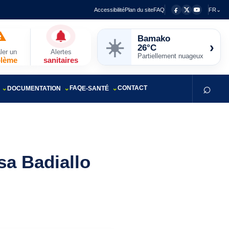
Accessibilité
Plan du site
FAQ
FR⌄
Bamako
☀️
›
26°C
ler un
Alertes
Partiellement nuageux
blème
sanitaires
⌕
FAQ
CONTACT
DOCUMENTATION
E-SANTÉ
sa Badiallo