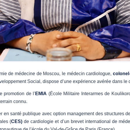
mie de médecine de Moscou, le médecin cardiologue,
colonel
éveloppement Social, dispose d’une expérience avérée dans le 
 promotion de l’
EMIA
(École Militaire Interarmes de Koulikor
terrain connu.
ter en santé publique avec option management des structures d
ales (
CES)
de cardiologie et d’un brevet international de méd
onautique de l’école du Val-de-Grâce de Paris (France).