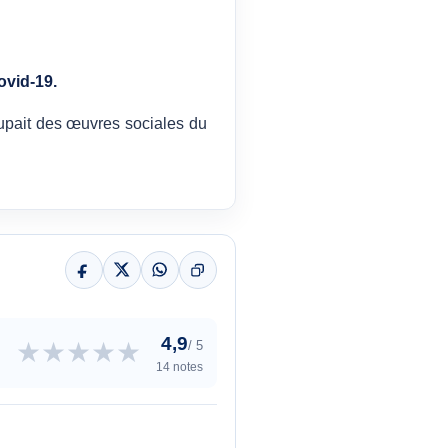
ovid-19.
ccupait des œuvres sociales du
4,9
★
★
★
★
★
/ 5
14 notes