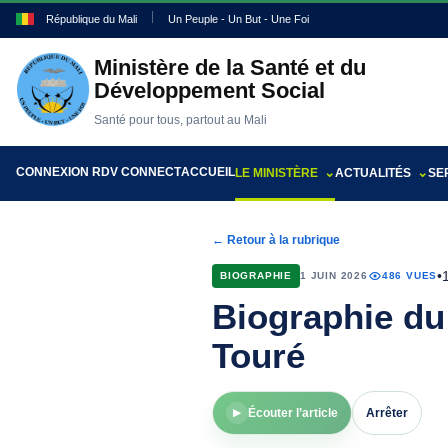
République du Mali
Un Peuple - Un But - Une Foi
Ministère de la Santé et du
Développement Social
Santé pour tous, partout au Mali
CONNEXION RDV CONNECT
ACCUEIL
LE MINISTÈRE
ACTUALITÉS
SE
← Retour à la rubrique
•
BIOGRAPHIE
1 JUIN 2026
486 VUES
Biographie du
Touré
Écouter l’article
Arrêter
▶