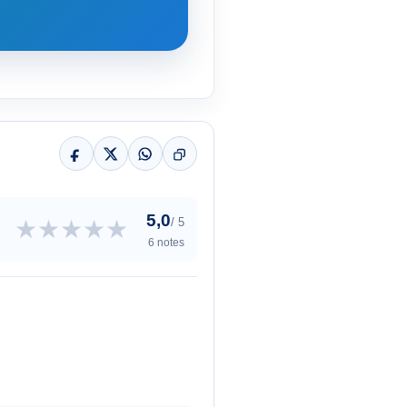
5,0
★
★
★
★
★
/ 5
6 notes