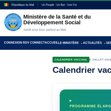
République du Mali
Un Peuple - Un But - Une Foi
Ministère de la Santé et du
Développement Social
Santé pour tous, partout au Mali
CONNEXION RDV CONNECT
ACCUEIL
LE MINISTÈRE
ACTUALITÉS
SE
CALENDRIER VACCINAL
6 JUILLET 202
Calendrier vac
PROGRAMME ÉLARGI