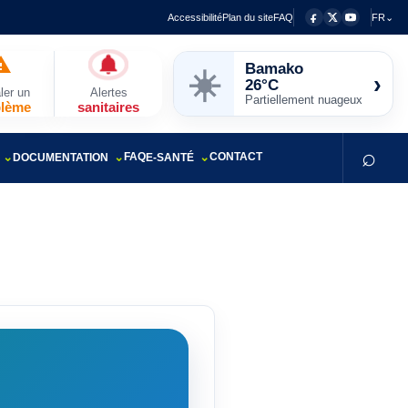
Accessibilité
Plan du site
FAQ
FR⌄
Bamako
☀️
›
26°C
ler un
Alertes
Partiellement nuageux
blème
sanitaires
⌕
FAQ
CONTACT
DOCUMENTATION
E-SANTÉ