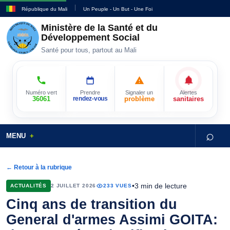
République du Mali
Un Peuple - Un But - Une Foi
Ministère de la Santé et du
Développement Social
Santé pour tous, partout au Mali
Numéro vert
Prendre
Signaler un
Alertes
36061
rendez-vous
problème
sanitaires
⌕
MENU
← Retour à la rubrique
•
3 min de lecture
ACTUALITÉS
2 JUILLET 2026
233 VUES
Cinq ans de transition du
General d'armes Assimi GOITA: