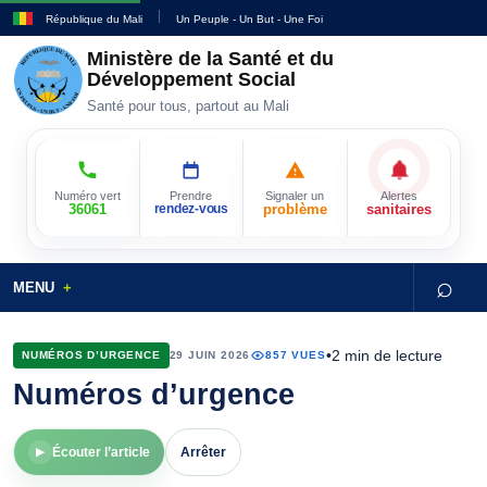
République du Mali
Un Peuple - Un But - Une Foi
Ministère de la Santé et du
Développement Social
Santé pour tous, partout au Mali
Numéro vert
Prendre
Signaler un
Alertes
36061
rendez-vous
problème
sanitaires
⌕
MENU
•
2 min de lecture
NUMÉROS D’URGENCE
29 JUIN 2026
857 VUES
Numéros d’urgence
Écouter l’article
Arrêter
▶