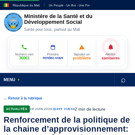
République du Mali
Un Peuple - Un But - Une Foi
Ministère de la Santé et du
Développement Social
Santé pour tous, partout au Mali
Numéro vert
Prendre
Signaler un
Alertes
36061
rendez-vous
problème
sanitaires
⌕
MENU
← Retour à la rubrique
•
2 min de lecture
ACTUALITÉS
28 JUIN 2026
299 VUES
Renforcement de la politique de
la chaine d’approvisionnement: