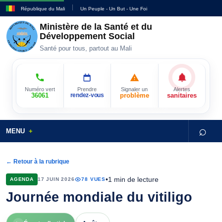
République du Mali
Un Peuple - Un But - Une Foi
Ministère de la Santé et du
Développement Social
Santé pour tous, partout au Mali
Numéro vert
Prendre
Signaler un
Alertes
36061
rendez-vous
problème
sanitaires
⌕
MENU
← Retour à la rubrique
•
1 min de lecture
AGENDA
17 JUIN 2026
78 VUES
Journée mondiale du vitiligo