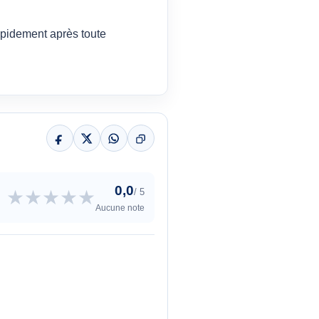
rapidement après toute
0,0
★
★
★
★
★
/ 5
Aucune note