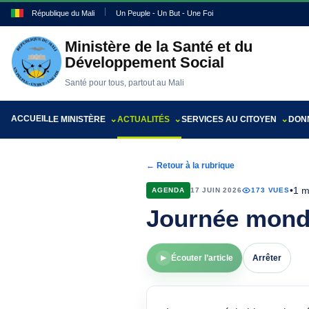
République du Mali
Un Peuple - Un But - Une Foi
Ministère de la Santé et du
Développement Social
Santé pour tous, partout au Mali
ACCUEIL
LE MINISTÈRE
ACTUALITÉS
SERVICES AU CITOYEN
DONN
← Retour à la rubrique
•
1 m
AGENDA
17 JUIN 2026
173 VUES
Journée mondi
Écouter l’article
Arrêter
▶