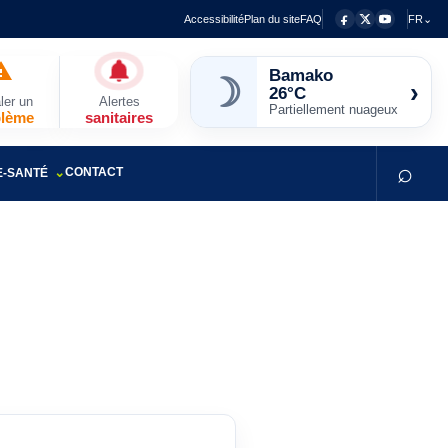
Accessibilité
Plan du site
FAQ
FR⌄
☽
Bamako
›
26°C
ler un
Alertes
Partiellement nuageux
blème
sanitaires
⌕
CONTACT
E-SANTÉ